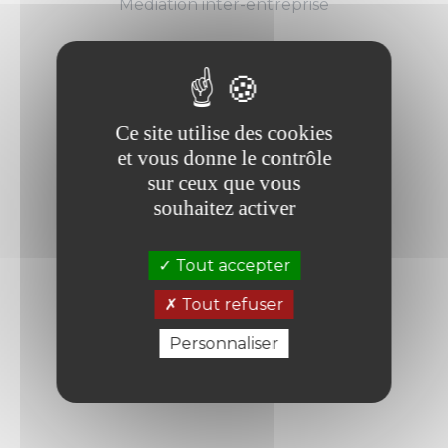
Médiation inter-entreprise
Ce site utilise des cookies
et vous donne le contrôle
sur ceux que vous
souhaitez activer
Médiation familiale
Tout accepter
Pour une crise à traverser en famille
Tout refuser
Couple
Personnaliser
Suite à une succession